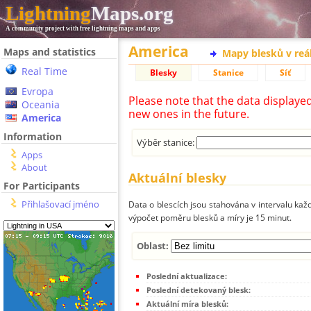
Lightning
Maps.org
A community project with free lightning maps and apps
America
Maps and statistics
Mapy blesků v reá
Real Time
Blesky
Stanice
Síť
Evropa
Please note that the data displaye
Oceania
new ones in the future.
America
Information
Výběr stanice:
Apps
About
Aktuální blesky
For Participants
Přihlašovací jméno
Data o blescích jsou stahována v intervalu každ
výpočet poměru blesků a míry je 15 minut.
Oblast:
Poslední aktualizace:
Poslední detekovaný blesk:
Aktuální míra blesků: