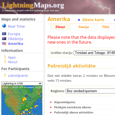
Lightning
Maps.org
A community project with free lightning maps and apps
Amerika
Maps and statistics
Zibens karte
Real Time
Zibeņi
Stacija
Tīkls
Europa
Please note that the data displaye
Okeānija
new ones in the future.
Amerika
Information
Izvēlies staciju:
Apps
About
Pašreizējā aktivitāte
For Participants
Lietotājvārds
Dati tiek ielādēti katras 2 minūtes no Blitzor
veiks 15 minūtes.
Reģions:
Atjauninājums:
Pēdējais noteiktais zibens:
Pašreizējā zibens aktivitāte: