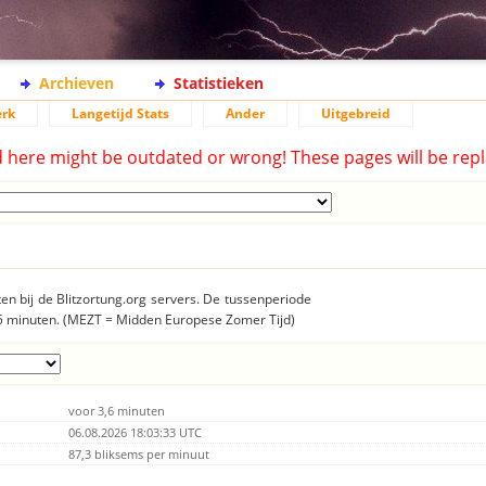
Archieven
Statistieken
rk
Langetijd Stats
Ander
Uitgebreid
d here might be outdated or wrong! These pages will be repl
n bij de Blitzortung.org servers. De tussenperiode
15 minuten. (MEZT = Midden Europese Zomer Tijd)
voor 3,6 minuten
06.08.2026 18:03:33 UTC
87,3 bliksems per minuut