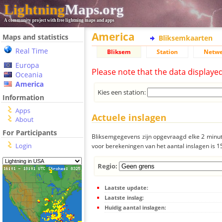
Lightning
Maps.org
A community project with free lightning maps and apps
America
Maps and statistics
Bliksemkaarten
Real Time
Bliksem
Station
Netwe
Europa
Please note that the data displaye
Oceania
America
Kies een station:
Information
Apps
Actuele inslagen
About
For Participants
Bliksemgegevens zijn opgevraagd elke 2 minute
Login
voor berekeningen van het aantal inslagen is 
Regio:
Laatste update:
Laatste inslag:
Huidig aantal inslagen: