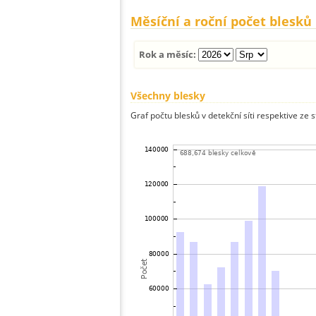
Měsíční a roční počet blesků
Rok a měsíc:
Všechny blesky
Graf počtu blesků v detekční síti respektive ze 