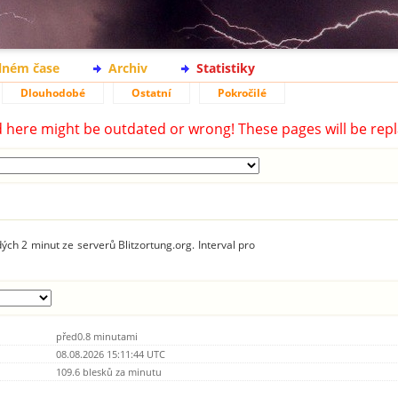
lném čase
Archiv
Statistiky
Dlouhodobé
Ostatní
Pokročilé
d here might be outdated or wrong! These pages will be repl
ých 2 minut ze serverů Blitzortung.org. Interval pro
před0.8 minutami
08.08.2026 15:11:44 UTC
109.6 blesků za minutu