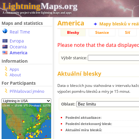
Lightning
Maps.org
A community project with free lightning maps and apps
America
Maps and statistics
Mapy blesků v reá
Real Time
Blesky
Stanice
Síť
Evropa
Please note that the data displaye
Oceania
America
Výběr stanice:
Information
Apps
Aktuální blesky
About
For Participants
Data o blescích jsou stahována v intervalu každ
Přihlašovací jméno
výpočet poměru blesků a míry je 15 minut.
Oblast:
Poslední aktualizace:
Poslední detekovaný blesk:
Aktuální míra blesků: