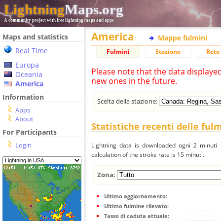
Lightning
Maps.org
A community project with free lightning maps and apps
America
Maps and statistics
Mappe fulmini
Real Time
Fulmini
Stazione
Rete 
Europa
Please note that the data displaye
Oceania
new ones in the future.
America
Information
Scelta della stazione:
Apps
About
Statistiche recenti delle ful
For Participants
Login
Lightning data is downloaded ogni 2 minuti f
calculation of the stroke rate is 15 minuti.
Zona:
Ultimo aggiornamento:
Ultimo fulmine rilevato:
Tasso di caduta attuale: