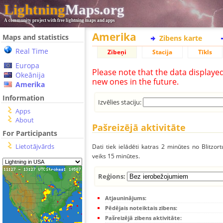
Lightning
Maps.org
A community project with free lightning maps and apps
Amerika
Maps and statistics
Zibens karte
Real Time
Zibeņi
Stacija
Tīkls
Europa
Please note that the data displaye
Okeānija
new ones in the future.
Amerika
Information
Izvēlies staciju:
Apps
About
Pašreizējā aktivitāte
For Participants
Lietotājvārds
Dati tiek ielādēti katras 2 minūtes no Blitzor
veiks 15 minūtes.
Reģions:
Atjauninājums:
Pēdējais noteiktais zibens:
Pašreizējā zibens aktivitāte: