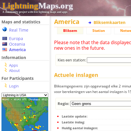
Lightning
Maps.org
A community project with free lightning maps and apps
America
Maps and statistics
Bliksemkaarten
Real Time
Bliksem
Station
Netwe
Europa
Please note that the data displaye
Oceania
new ones in the future.
America
Information
Kies een station:
Apps
About
Actuele inslagen
For Participants
Login
Bliksemgegevens zijn opgevraagd elke 2 minute
voor berekeningen van het aantal inslagen is 
Regio:
Laatste update:
Laatste inslag:
Huidig aantal inslagen: