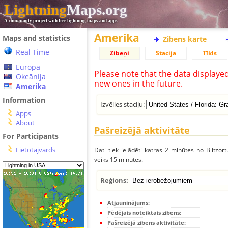
Lightning
Maps.org
A community project with free lightning maps and apps
Amerika
Maps and statistics
Zibens karte
Real Time
Zibeņi
Stacija
Tīkls
Europa
Please note that the data displaye
Okeānija
new ones in the future.
Amerika
Information
Izvēlies staciju:
Apps
About
Pašreizējā aktivitāte
For Participants
Lietotājvārds
Dati tiek ielādēti katras 2 minūtes no Blitzor
veiks 15 minūtes.
Reģions:
Atjauninājums:
Pēdējais noteiktais zibens:
Pašreizējā zibens aktivitāte: