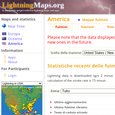
Lightning
Maps.org
A community project with free lightning maps and apps
America
Maps and statistics
Mappe fulmini
Real Time
Fulmini
Stazione
Rete 
Europa
Please note that the data displaye
Oceania
new ones in the future.
America
Information
Scelta della stazione:
Apps
About
Statistiche recenti delle ful
For Participants
Login
Lightning data is downloaded ogni 2 minuti f
calculation of the stroke rate is 15 minuti.
Zona:
Ultimo aggiornamento:
Ultimo fulmine rilevato:
Tasso di caduta attuale: