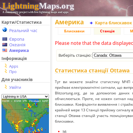
Lightning
Maps.org
A community project with free lightning maps and apps
Америка
Карти/Статистика
Карта блискавок
Реальний час
Блискавки
Станція
М
Європа
Please note that the data displaye
Океанія
Америка
Виберіть станцію:
Інформація
Apps
Статистика станції Ottawa
Про
Для учасників
Тут ви можете знайти статистику МЧП с
Увійти
приймає електромагнітні сигнали, що вип
Blitzortung.org, де за допомогою даних
обчислюється. Проте, не кожен сигнал над
блискавки. Коефіцієнти виявлення і страйк
крайней мере 13 Станції прийому сигналу ві
станції Ottawa станцій участь позиціонува
блискавки.
Id: