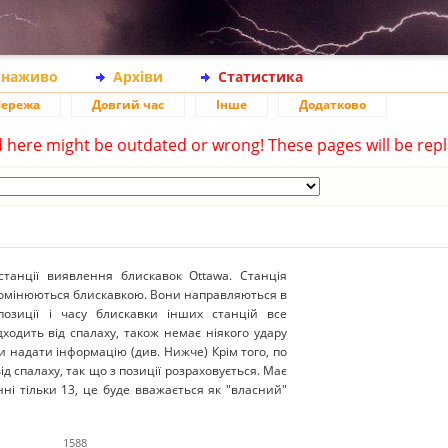
 наживо
Архіви
Статистика
ережа
Довгий час
Інше
Додатково
d here might be outdated or wrong! These pages will be repl
танції виявлення блискавок Ottawa. Станція
ромінюються блискавкою. Вони направляються в
 позиції і часу блискавки інших станцій все
ходить від спалаху, також немає ніякого удару
и надати інформацію (див. Нижче) Крім того, по
д спалаху, так що з позиції розраховується. Має
нні тільки 13, це буде вважається як "власний"
1588