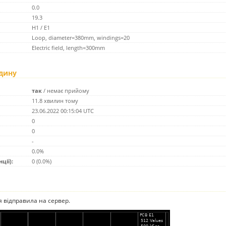
0.0
19.3
H1 / E1
Loop, diameter=380mm, windings=20
Electric field, length=300mm
одину
так
/
немає прийому
11.8 хвилин тому
23.06.2022 00:15:04 UTC
0
0
-
0.0%
ції):
0 (0.0%)
ія відправила на сервер.