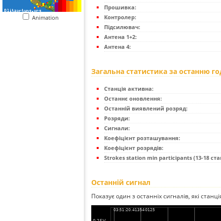
Прошивка:
Контролер:
Animation
Підсилювач:
Антена 1+2:
Антена 4:
Загальна статистика за останню г
Станція активна:
Останнє оновлення:
Останній виявлений розряд:
Розряди:
Сигнали:
Коефіцієнт розташування:
Коефіцієнт розрядів:
Strokes station min participants (13-18 стан
Останній сигнал
Показує один з останніх сигналів, які станц