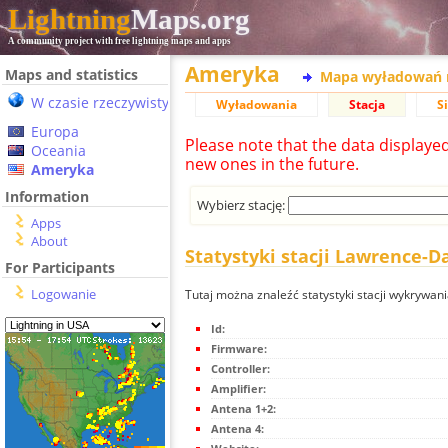
Lightning
Maps.org
A community project with free lightning maps and apps
Ameryka
Maps and statistics
Mapa wyładowań 
W czasie rzeczywistym
Wyładowania
Stacja
S
Europa
Please note that the data displaye
Oceania
new ones in the future.
Ameryka
Information
Wybierz stację:
Apps
About
Statystyki stacji Lawrence-D
For Participants
Logowanie
Tutaj można znaleźć statystyki stacji wykrywa
Id:
Firmware:
Controller:
Amplifier:
Antena 1+2:
Antena 4: