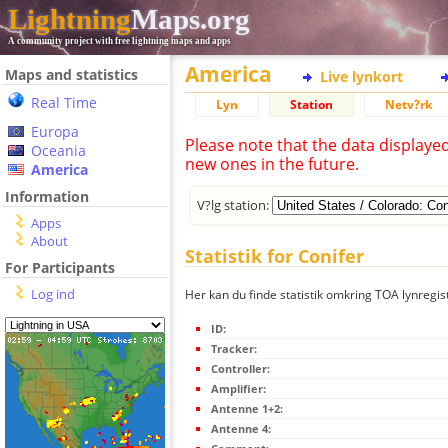
Lightning
Maps.org
A community project with free lightning maps and apps
America
Maps and statistics
Live lynkort
Real Time
Lyn
Station
Netv?rk
Europa
Please note that the data displaye
Oceania
new ones in the future.
America
Information
V?lg station:
Apps
About
Statistik for Conifer
For Participants
Log ind
Her kan du finde statistik omkring TOA lynregist
ID:
Tracker:
Controller:
Amplifier:
Antenne 1+2:
Antenne 4: