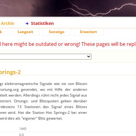
Archiv
Statistiken
k
Langzeit
Sonstige
Erweitert
d here might be outdated or wrong! These pages will be repl
prings-2
gt elektromagnetische Signale wie sie von Blitzen
ortung.org gesendet, wo mit Hilfe der anderen
ttelt werden. Allerdings rührt nicht jedes Signal aus
gistriert. Ortungs- und Blitzquoten geben darüber
destens 13 Stationen das Signal eines Blitzes
net wird. Hat die Station Hot Springs-2 bei einer
rd dies als "eigener" Blitz gewertet.
1445
0.0