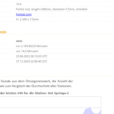
10.4
Ferrite rod, length=200mm, diameter=7.5mm, shielded
hsnpar.com
H: 2-200 x 7.5mm
unde
nein
vor 2.169.863,8 Minuten
vor 14,0 Minuten
23.06.2022 00:15:03 UTC
27.12.2024 22:06:40 UTC
o Stunde aus dem Ortungsnetzwerk, die Anzahl der
owie zum Vergleich der Durchschnitt aller Stationen.