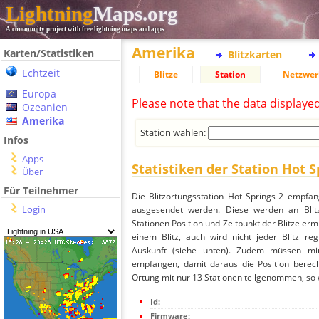
Lightning
Maps.org
A community project with free lightning maps and apps
Amerika
Karten/Statistiken
Blitzkarten
Echtzeit
Blitze
Station
Netzwer
Europa
Please note that the data displaye
Ozeanien
Amerika
Station wählen:
Infos
Apps
Statistiken der Station Hot S
Über
Für Teilnehmer
Die Blitzortungsstation Hot Springs-2 empfän
Login
ausgesendet werden. Diese werden an Blitz
Stationen Position und Zeitpunkt der Blitze ermi
einem Blitz, auch wird nicht jeder Blitz re
Auskunft (siehe unten). Zudem müssen min
empfangen, damit daraus die Position berech
Ortung mit nur 13 Stationen teilgenommen, so wi
Id:
Firmware: