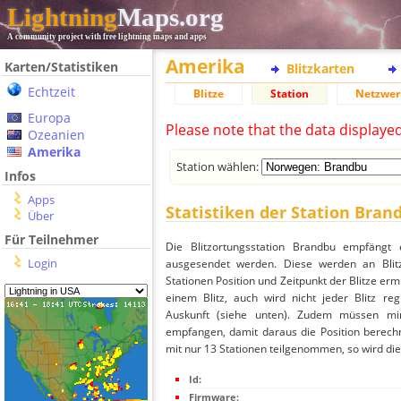
Lightning
Maps.org
A community project with free lightning maps and apps
Amerika
Karten/Statistiken
Blitzkarten
Echtzeit
Blitze
Station
Netzwer
Europa
Please note that the data displaye
Ozeanien
Amerika
Station wählen:
Infos
Apps
Statistiken der Station Bran
Über
Für Teilnehmer
Die Blitzortungsstation Brandbu empfängt 
Login
ausgesendet werden. Diese werden an Blitz
Stationen Position und Zeitpunkt der Blitze ermi
einem Blitz, auch wird nicht jeder Blitz re
Auskunft (siehe unten). Zudem müssen min
empfangen, damit daraus die Position berechn
mit nur 13 Stationen teilgenommen, so wird dies
Id:
Firmware: