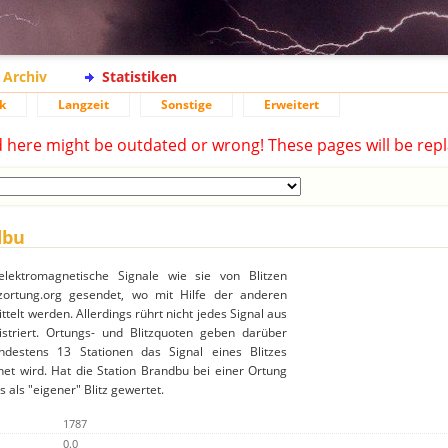
Archiv
Statistiken
k
Langzeit
Sonstige
Erweitert
d here might be outdated or wrong! These pages will be repl
dbu
elektromagnetische Signale wie sie von Blitzen
ortung.org gesendet, wo mit Hilfe der anderen
ttelt werden. Allerdings rührt nicht jedes Signal aus
gistriert. Ortungs- und Blitzquoten geben darüber
destens 13 Stationen das Signal eines Blitzes
et wird. Hat die Station Brandbu bei einer Ortung
 als "eigener" Blitz gewertet.
1787
0.0