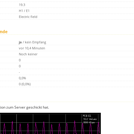
19.3
H1 / E1
Electric field
unde
ja
/
kein Empfang
vor 10,4 Minuten
Noch keiner
0
0
-
0,0%
0 (0,0%)
tion zum Server geschickt hat.