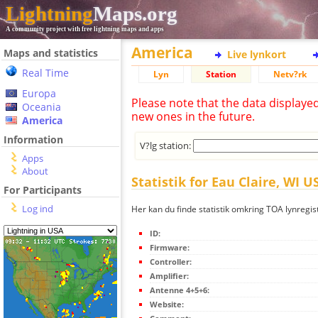
Lightning
Maps.org
A community project with free lightning maps and apps
America
Maps and statistics
Live lynkort
Real Time
Lyn
Station
Netv?rk
Europa
Please note that the data displaye
Oceania
new ones in the future.
America
Information
V?lg station:
Apps
About
Statistik for Eau Claire, WI U
For Participants
Log ind
Her kan du finde statistik omkring TOA lynregis
ID:
Firmware:
Controller:
Amplifier:
Antenne 4+5+6:
Website: