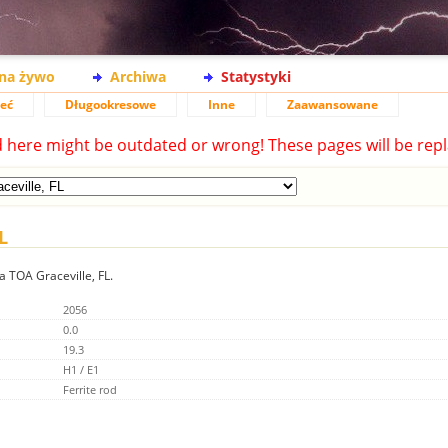
na żywo
Archiwa
Statystyki
ieć
Długookresowe
Inne
Zaawansowane
d here might be outdated or wrong! These pages will be repl
L
a TOA Graceville, FL.
2056
0.0
19.3
H1 / E1
Ferrite rod