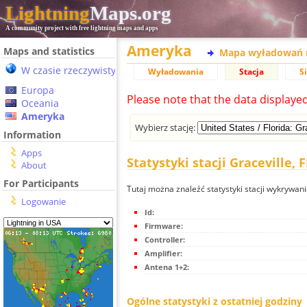
Lightning
Maps.org
A community project with free lightning maps and apps
Ameryka
Maps and statistics
Mapa wyładowań 
W czasie rzeczywistym
Wyładowania
Stacja
S
Europa
Please note that the data displaye
Oceania
Ameryka
Wybierz stację:
Information
Apps
Statystyki stacji Graceville, F
About
For Participants
Tutaj można znaleźć statystyki stacji wykrywani
Logowanie
Id:
Firmware:
Controller:
Amplifier:
Antena 1+2:
Ogólne statystyki z ostatniej godziny