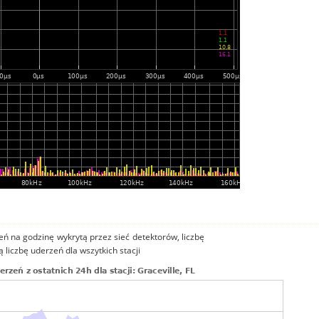
ń na godzinę wykrytą przez sieć detektorów, liczbę
ą liczbę uderzeń dla wszytkich stacji