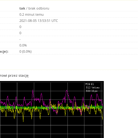
tak
/
brak odbioru
0.2 minut temu
2021-08-05 13:53:51 UTC
0
0
-
0.0%
acje):
0 (0.0%)
owi przez stację