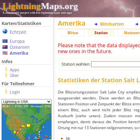
Lightning
Maps.org
A community project with free lightning maps and apps
Amerika
Karten/Statistiken
Blitzkarten
Echtzeit
Blitze
Station
Netzwer
Europa
Please note that the data displaye
Ozeanien
new ones in the future.
Amerika
Infos
Station wählen:
Apps
Über
Statistiken der Station Salt 
Für Teilnehmer
Login
Die Blitzortungsstation Salt Lake City empfä
ausgesendet werden. Diese werden an Blitz
Stationen Position und Zeitpunkt der Blitze ermi
einem Blitz, auch wird nicht jeder Blitz re
Auskunft (siehe unten). Zudem müssen min
empfangen, damit daraus die Position berechn
Ortung mit nur 13 Stationen teilgenommen, so wi
Id: