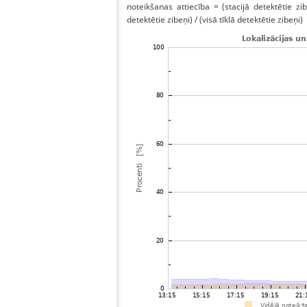
noteikšanas attiecība = (stacijā detektētie zibe
detektētie zibeņi) / (visā tīklā detektētie zibeņi)