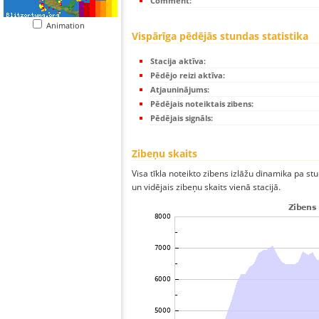
Comment:
Animation
Vispārīga pēdējās stundas statistika
Stacija aktīva:
Pēdējo reizi aktīva:
Atjauninājums:
Pēdējais noteiktais zibens:
Pēdējais signāls:
Zibeņu skaits
Visa tīkla noteikto zibens izlāžu dinamika pa s
un vidējais zibeņu skaits vienā stacijā.