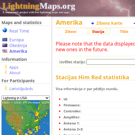
Lightning
Maps.org
A community project with free lightning maps and apps
Amerika
Maps and statistics
Zibens karte
Real Time
Zibeņi
Stacija
Tīkls
Europa
Please note that the data displaye
Okeānija
new ones in the future.
Amerika
Information
Izvēlies staciju:
Apps
About
Stacijas Him Red statistika
For Participants
Lietotājvārds
Visa informācija ir par pēdējo stundu.
Id:
Firmware:
Controller:
Amplifier:
Antena 1:
Antena 2+3: