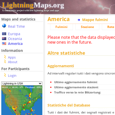
Lightning
Maps.org
A community project with free lightning maps and apps
America
Maps and statistics
Mappe fulmini
Real Time
Fulmini
Stazione
Rete 
Europa
Please note that the data displaye
Oceania
new ones in the future.
America
Information
Altre statistiche
Apps
About
Aggiornamenti
For Participants
Ad intervalli regolari tutti i dati vengono sincron
Login
Ultimo aggiornamento fulmini:
Ultimo aggiornamento stazioni:
Traffico verso la rete Blitzortung:
Statistiche del Database
Tutti i dati dei fulmini, dei segnali registrati