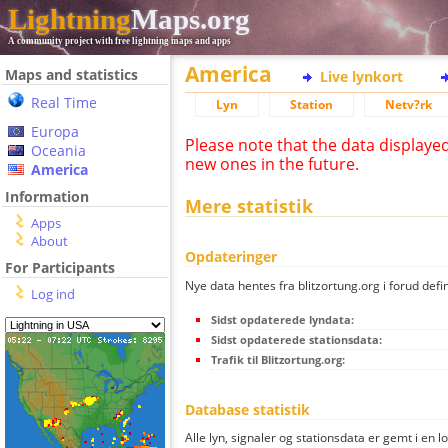
Lightning
Maps.org
A community project with free lightning maps and apps
America
Maps and statistics
Live lynkort
Real Time
Lyn
Station
Netv?rk
Europa
Please note that the data displaye
Oceania
new ones in the future.
America
Information
Mere statistik
Apps
About
Opdateringer
For Participants
Nye data hentes fra blitzortung.org i forud defi
Log ind
Sidst opdaterede lyndata:
Sidst opdaterede stationsdata:
Trafik til Blitzortung.org:
Database statistik
Alle lyn, signaler og stationsdata er gemt i en