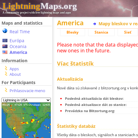
Lightning
Maps.org
A community project with free lightning maps and apps
America
Maps and statistics
Mapy bleskov v r
Real Time
Blesky
Stanica
Sieť
Európa
Please note that the data displaye
Oceania
new ones in the future.
America
Information
Víac štatistík
Apps
About
Aktualizácia
For Participants
Nové dáta sú získavané z blitzortung.org v kon
Prihlasovacie meno
Posledná aktualizácia dát bleskov:
Posledná aktualizace dát zo stanice:
Prevádzka na Blitzortung.org:
Štatistiky databáz
Všetky dáta o bleskoch, signáloch a staniciach 