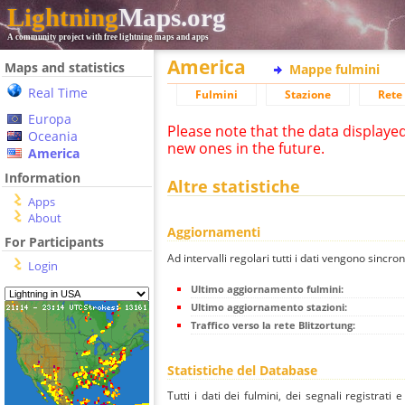
Lightning
Maps.org
A community project with free lightning maps and apps
America
Maps and statistics
Mappe fulmini
Real Time
Fulmini
Stazione
Rete 
Europa
Please note that the data displaye
Oceania
new ones in the future.
America
Information
Altre statistiche
Apps
About
Aggiornamenti
For Participants
Ad intervalli regolari tutti i dati vengono sincron
Login
Ultimo aggiornamento fulmini:
Ultimo aggiornamento stazioni:
Traffico verso la rete Blitzortung:
Statistiche del Database
Tutti i dati dei fulmini, dei segnali registrati