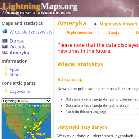
Lightning
Maps.org
A community project with free lightning maps and apps
Ameryka
Maps and statistics
Mapa wyładowań 
W czasie rzeczywistym
Wyładowania
Stacja
S
Europa
Please note that the data displaye
Oceania
new ones in the future.
Ameryka
Information
Więcej statystyk
Apps
About
Aktualizacja
For Participants
Nowe dane pobierane sa ze strony blitzortung
Logowanie
Ostatnia aktualizacja danych o uderzeniac
Ostatnia aktualizacja danych o stacji:
Ruch do Blitzortung.org:
Statystyki bazy danych
Wszystkie dane o uderzeniach, sygnałach i 