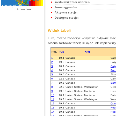
średni wskaźnik uderzeń:
Suma sygnałów:
Animation
Aktywne stacje:
Dostępne stacje:
Widok tabeli
Tutaj można zobaczyć wszystkie aktywne stac
Można sortować tabelę klikając linki w pierwsz
Poz.
PCB
Kraj
1
10.4
Canada
Calg
2
19.5
Canada
Calg
3
10.4
Canada
Calg
4
10.4
Canada
Red 
5
19.5
Canada
Alix
6
22.2
Canada
Cam
7
19.3
Canada
Barr
8
22.2
United States / Washington
Gre
9
19.3
United States / Montana
Grea
10
10.4
United States / Montana
Butt
11
19.3
United States / Washington
Wen
12
19.3
Canada
Que
13
19.3
Canada
Reg
14
19.5
Canada
Reg
15
10.4
United States / Washington
Por