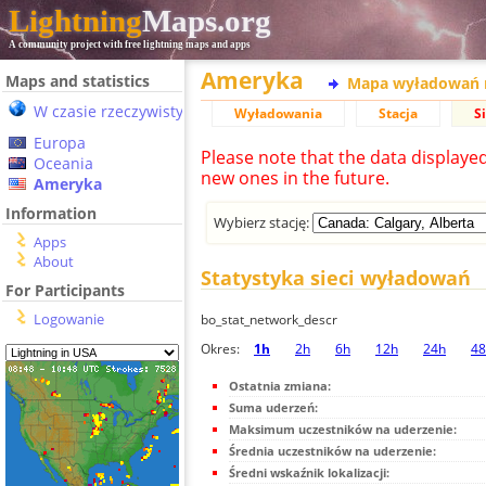
Lightning
Maps.org
A community project with free lightning maps and apps
Ameryka
Maps and statistics
Mapa wyładowań 
W czasie rzeczywistym
Wyładowania
Stacja
S
Europa
Please note that the data displaye
Oceania
new ones in the future.
Ameryka
Information
Wybierz stację:
Apps
About
Statystyka sieci wyładowań
For Participants
Logowanie
bo_stat_network_descr
Okres:
1h
2h
6h
12h
24h
48
Ostatnia zmiana:
Suma uderzeń:
Maksimum uczestników na uderzenie:
Średnia uczestników na uderzenie:
Średni wskaźnik lokalizacji: