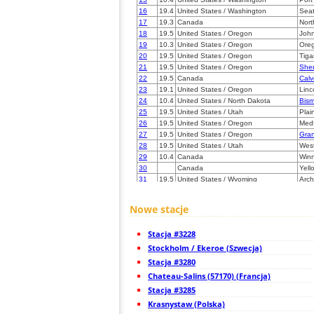
16
19.4
United States / Washington
Seat
17
19.3
Canada
Nort
18
19.5
United States / Oregon
Joh
19
10.3
United States / Oregon
Oreg
20
19.5
United States / Oregon
Tiga
21
19.5
United States / Oregon
She
22
19.5
Canada
Calv
23
19.1
United States / Oregon
Linc
24
10.4
United States / North Dakota
Bism
25
19.5
United States / Utah
Plai
26
19.5
United States / Oregon
Med
27
19.5
United States / Oregon
Gran
28
19.5
United States / Utah
Wes
29
10.4
Canada
Win
30
Canada
Yell
31
19.5
United States / Wyoming
Arch
32
19.5
United States / California
Weav
33
10.4
United States / Colorado
Gran
Nowe stacje
34
22.2
United States / Colorado
Sum
35
10.4
United States / Colorado
Pao
Stacja #3228
36
H1
United States / Colorado
Coni
37
Stockholm / Ekeroe (Szwecja)
19.5
United States / California
Aub
38
19.3
United States / Colorado
SE A
Stacja #3280
39
10.3
United States / California
El D
Chateau-Salins (57170) (Francja)
40
10.4
United States / Colorado
Colo
Stacja #3285
41
19.5
United States / Utah
St 
42
Krasnystaw (Polska)
19.3
United States / Colorado
West
43
19.5
United States / California
Oak