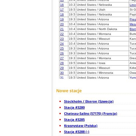
16
10.3
United States / Nebraska
Linc
17
19.5
United States / Utah
St 
18
19.5
United States / Nebraska
Papi
19
19.3
United States / Arizona
Pres
20
10.4
United States / Arizona
Mes
21
10.4
United States / North Dakota
Bism
22
10.4
United States / Montana
Butt
23
19.5
United States / Missouri
Kans
24
10.4
United States / Arizona
Tucs
25
19.3
United States / Arizona
Tuc
26
19.3
United States / Arizona
Tucs
27
19.3
United States / Montana
Grea
28
19.5
United States / Iowa
Ank
29
19.5
United States / Missouri
Kirks
30
19.5
United States / Minnesota
Owa
31
19.5
United States / Arizona
Yum
32
10.4
United States / Iowa
Wate
33
10.4
United States / Iowa
Ind
Nowe stacje
34
19.3
United States / Minnesota
Roch
35
19.5
United States / Minnesota
Cam
Stockholm / Ekeroe (Szwecja)
36
19.5
Canada
Reg
37
Stacja #3280
19.3
Canada
Reg
38
19.3
United States / Missouri
Loui
Chateau-Salins (57170) (Francja)
39
19.3
United States / Texas
Aust
Stacja #3285
40
19.3
United States / Texas
Oakh
Krasnystaw (Polska)
41
19.3
United States / Texas
Oakh
42
Stacja #3288 (-)
19.1
United States / Illinois
Mac
43
19.5
United States / California
Pal