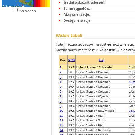
średni wskaźnik uderzeń:
Suma sygnałów:
Animation
Aktywne stacje:
Dostępne stacje:
Widok tabeli
Tutaj można zobaczyć wszystkie aktywne stac
Można sortować tabelę klikając linki w pierwsz
Poz.
PCB
Kraj
1
19.5
United States / Colorado
Coni
2
H1
United States / Colorado
Coni
3
19.3
United States / Colorado
SE A
4
22.2
United States / Colorado
Sum
5
10.4
United States / Colorado
Colo
6
19.3
United States / Colorado
West
7
19.5
United States / Wyoming
Arch
8
10.4
United States / Colorado
Pao
9
10.4
United States / Colorado
Gran
10
19.5
United States / New Mexico
Los
11
19.5
United States / Utah
Wes
12
19.5
United States / Texas
Amar
13
19.5
United States / Utah
Plai
14
19.5
United States / Nebraska
Boo
15
10.4
United States / Arizona
Flag