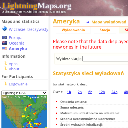
Lightning
Maps.org
A community project with free lightning maps and apps
Ameryka
Maps and statistics
Mapa wyładowań 
W czasie rzeczywistym
Wyładowania
Stacja
S
Europa
Please note that the data displaye
Oceania
new ones in the future.
Ameryka
Information
Wybierz stację:
Apps
About
Statystyka sieci wyładowań
For Participants
Logowanie
bo_stat_network_descr
Okres:
1h
2h
6h
12h
24h
48
Ostatnia zmiana:
Suma uderzeń:
Maksimum uczestników na uderzenie:
Średnia uczestników na uderzenie:
Średni wskaźnik lokalizacji: