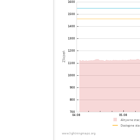
72
19.5
United States / Wisconsin
Eagl
73
19.5
United States / Wisconsin
Eagl
74
19.5
United States / Oregon
Med
75
19.5
United States / Oregon
Gran
76
10.3
United States / Oregon
Oreg
77
19.5
Canada
Alix
78
10.4
Canada
Red 
79
19.5
United States / Indiana
Valp
80
19.5
United States / Oregon
Tiga
81
19.5
United States / Oregon
She
82
22.2
Canada
Cam
83
19.5
Canada
Thu
84
19.4
United States / Washington
Seat
85
19.1
United States / Oregon
Linc
86
10.3
United States / Tennessee
Sprin
87
10.4
United States / Washington
Por
88
19.3
United States / Alabama
Harv
89
19.3
Canada
Barr
90
19.5
United States / Tennessee
Man
91
19.3
Canada
Nort
92
19.3
United States / Alabama
Hunt
93
22.2
United States / Kentucky
Uni
94
19.3
United States / Kentucky
Fran
95
10.3
United States / Kentucky
Fran
96
19.5
United States / Kentucky
Fran
97
10.3
United States / Kentucky
Fran
98
19.5
United States / Ohio
Bluf
99
10.4
United States / Ohio
Wate