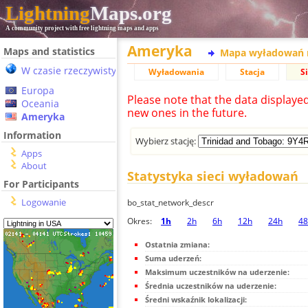
Lightning
Maps.org
A community project with free lightning maps and apps
Ameryka
Maps and statistics
Mapa wyładowań 
W czasie rzeczywistym
Wyładowania
Stacja
S
Europa
Please note that the data displaye
Oceania
new ones in the future.
Ameryka
Information
Wybierz stację:
Apps
About
Statystyka sieci wyładowań
For Participants
Logowanie
bo_stat_network_descr
Okres:
1h
2h
6h
12h
24h
48
Ostatnia zmiana:
Suma uderzeń:
Maksimum uczestników na uderzenie:
Średnia uczestników na uderzenie:
Średni wskaźnik lokalizacji: