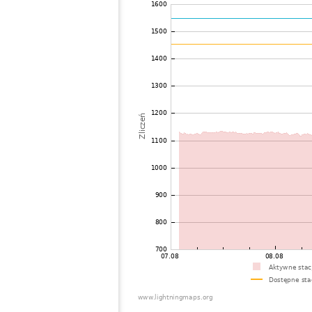
72
19.5
United States / New York
Utic
73
19.3
United States / New York
Manl
74
19.3
United States / Maine
Her
75
10.4
United States / New York
Napl
76
22.2
United States / Kentucky
Uni
77
22.2
Brazil
Sant
78
22.2
United States / New York
Vict
79
19.5
United States / New York
Ches
80
10.4
United States / Vermont
Colc
81
19.5
United States / New York
Wilm
82
19.5
United States / Louisiana
Mon
83
10.4
Canada
Fred
84
19.5
Canada
Bolt
85
19.5
United States / Ohio
Bluf
86
19.4
Brazil
Pard
87
10.4
Canada
Sain
88
22.2
Brazil
Ame
89
10.4
Canada
Sain
90
19.5
Canada
Sain
91
19.5
Canada
Toro
92
19.5
United States / Ohio
Wate
93
10.4
United States / Ohio
Wate
94
10.4
Canada
More
95
22.2
Canada
More
96
19.5
Canada
Whit
97
10.4
Canada
Toro
98
19.5
Canada
Nep
99
19.3
Canada
Ott