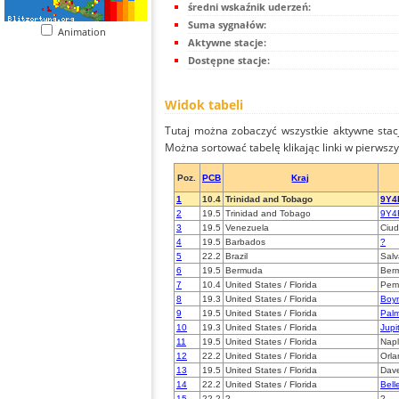
średni wskaźnik uderzeń:
Suma sygnałów:
Animation
Aktywne stacje:
Dostępne stacje:
Widok tabeli
Tutaj można zobaczyć wszystkie aktywne stac
Można sortować tabelę klikając linki w pierwsz
Poz.
PCB
Kraj
1
10.4
Trinidad and Tobago
9Y4R
2
19.5
Trinidad and Tobago
9Y4
3
19.5
Venezuela
Ciu
4
19.5
Barbados
?
5
22.2
Brazil
Salv
6
19.5
Bermuda
Berm
7
10.4
United States / Florida
Pem
8
19.3
United States / Florida
Boy
9
19.5
United States / Florida
Pal
10
19.3
United States / Florida
Jupi
11
19.5
United States / Florida
Nap
12
22.2
United States / Florida
Orl
13
19.5
United States / Florida
Dav
14
22.2
United States / Florida
Bell
15
22.2
?
?