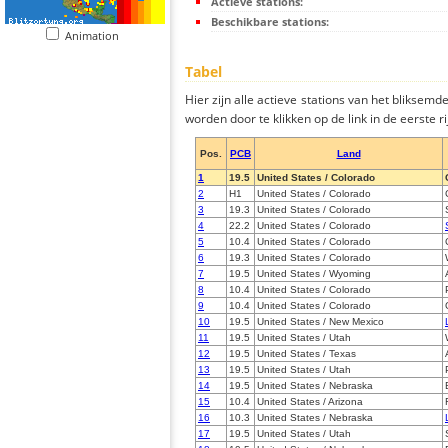
Actieve stations:
Beschikbare stations:
Animation
Tabel
Hier zijn alle actieve stations van het bliksem
worden door te klikken op de link in de eerste rij
Pos.
PCB
Land
1
19.5
United States / Colorado
2
H1
United States / Colorado
3
19.3
United States / Colorado
4
22.2
United States / Colorado
5
10.4
United States / Colorado
6
19.3
United States / Colorado
7
19.5
United States / Wyoming
8
10.4
United States / Colorado
9
10.4
United States / Colorado
10
19.5
United States / New Mexico
11
19.5
United States / Utah
12
19.5
United States / Texas
13
19.5
United States / Utah
14
19.5
United States / Nebraska
15
10.4
United States / Arizona
16
10.3
United States / Nebraska
17
19.5
United States / Utah