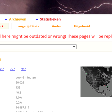
Archieven
Statistieken
rk
Langetijd Stats
Ander
Uitgebreid
d here might be outdated or wrong! These pages will be repl
n
48h
72h
96h
voor 6 minuten
50.026
135
40,2
1,0%
0,2%
14.487.117