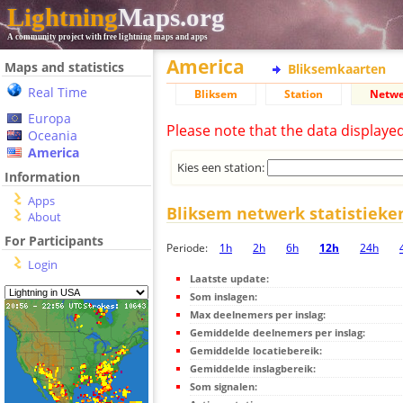
Lightning
Maps.org
A community project with free lightning maps and apps
America
Maps and statistics
Bliksemkaarten
Real Time
Bliksem
Station
Netwe
Europa
Please note that the data displaye
Oceania
America
Kies een station:
Information
Apps
Bliksem netwerk statistieke
About
For Participants
Periode:
1h
2h
6h
12h
24h
Login
Laatste update:
Som inslagen:
Max deelnemers per inslag:
Gemiddelde deelnemers per inslag:
Gemiddelde locatiebereik:
Gemiddelde inslagbereik:
Som signalen: