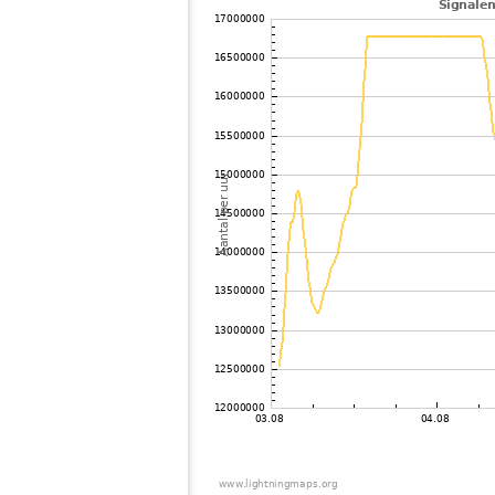
102
10.4
United States / Ohio
103
19.3
United States / Michigan
104
10.3
United States / Michigan
105
10.4
United States / Michigan
106
10.4
United States / Tennessee
107
10.4
United States / Michigan
108
22.2
?
109
19.5
United States / Georgia
110
19.3
Canada
111
19.5
Mexico
112
10.4
United States / Georgia
113
19.5
United States / Tennessee
114
19.3
United States / Florida
115
19.1
United States / North Carolina
116
19.1
United States / Pennsylvania
117
19.3
United States / Virginia
118
19.5
United States / West Virginia
119
19.5
Canada
120
19.5
Canada
121
19.5
United States / North Carolina
122
19.3
Canada
123
19.5
Canada
124
10.4
Canada
125
19.3
United States / North Carolina
126
19.5
United States / Virginia
127
19.3
United States / Virginia
128
22.2
United States / New York
129
19.5
United States / Pennsylvania