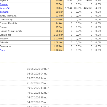
Papillion
804km
5038
10,1%
59884
8,4%
Prescott
837km
0
0,0%
0
0,0%
Mesa, AZ
883km
17944
35,9%
445663
4,0%
Bismarck
895km
0
0,0%
0
0,0%
Butte, Montana
924km
0
0,0%
0
0,0%
Kansas City
930km
0
0,0%
0
0,0%
Tucson Foothills
949km
0
0,0%
0
0,0%
Tucson
952km
0
0,0%
0
0,0%
Tucson / Rita Ranch
964km
0
0,0%
0
0,0%
Great Falls
1.003km
0
0,0%
0
0,0%
Ankeny
1.020km
0
0,0%
0
0,0%
Kirksville
1.091km
0
0,0%
0
0,0%
Owatonna
1.125km
0
0,0%
0
0,0%
Yuma
1.126km
0
0,0%
0
0,0%
Waterloo
1.135km
0
0,0%
0
0,0%
Independence
1.175km
0
0,0%
0
0,0%
Rochester
1.179km
0
0,0%
0
0,0%
Cambridge
1.195km
0
0,0%
0
0,0%
05.08.2026 09 uur
Regina, Saskatchewan
1.216km
0
0,0%
0
0,0%
Regina, Saskatchewan
04.08.2026 04 uur
1.216km
0
0,0%
0
0,0%
Louisiana
1.226km
0
0,0%
0
0,0%
23.07.2026 14 uur
Austin, TX
1.229km
0
0,0%
0
0,0%
21.07.2026 09 uur
Oakhill2
1.244km
0
0,0%
0
0,0%
19.07.2026 13 uur
Oakhill3
1.244km
0
0,0%
0
0,0%
Oakhill
16.07.2026 12 uur
1.244km
0
0,0%
0
0,0%
John Day
1.244km
0
0,0%
0
0,0%
14.07.2026 18 uur
Macomb
1.252km
0
0,0%
0
0,0%
14.07.2026 05 uur
Palmdale
1.263km
0
0,0%
0
0,0%
07.07.2026 17 uur