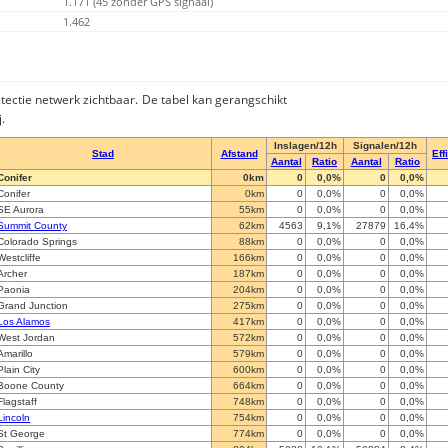
1.171 (45 zonder GPS signaal)
1.462
detectie netwerk zichtbaar. De tabel kan gerangschikt
.
Inslagen/12h
Signalen/12h
Stad
Afstand
Eff
Aantal
Ratio
Aantal
Ratio
Conifer
0km
0
0,0%
0
0,0%
Conifer
0km
0
0,0%
0
0,0%
SE Aurora
55km
0
0,0%
0
0,0%
Summit County
62km
4563
9,1%
27879
16,4%
Colorado Springs
88km
0
0,0%
0
0,0%
Westcliffe
166km
0
0,0%
0
0,0%
Archer
187km
0
0,0%
0
0,0%
Paonia
204km
0
0,0%
0
0,0%
Grand Junction
275km
0
0,0%
0
0,0%
Los Alamos
417km
0
0,0%
0
0,0%
West Jordan
572km
0
0,0%
0
0,0%
Amarillo
579km
0
0,0%
0
0,0%
Plain City
600km
0
0,0%
0
0,0%
Boone County
664km
0
0,0%
0
0,0%
Flagstaff
748km
0
0,0%
0
0,0%
Lincoln
754km
0
0,0%
0
0,0%
St George
774km
0
0,0%
0
0,0%