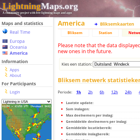
Lightning
Maps.org
A community project with free lightning maps and apps
America
Maps and statistics
Bliksemkaarten
Real Time
Bliksem
Station
Netwe
Europa
Please note that the data displaye
Oceania
new ones in the future.
America
Information
Kies een station:
Apps
About
Bliksem netwerk statistieke
For Participants
Login
Periode:
1h
2h
6h
12h
24h
Laatste update:
Som inslagen:
Max deelnemers per inslag:
Gemiddelde deelnemers per inslag:
Gemiddelde locatiebereik:
Gemiddelde inslagbereik: