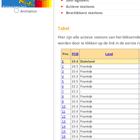
Som signalen:
Actieve stations:
Animation
Beschikbare stations:
Tabel
Hier zijn alle actieve stations van het bliksem
worden door te klikken op de link in de eerste rij
Pos.
PCB
Land
1
19.4
Duitsland
2
19.5
Frankrijk
3
10.4
Frankrijk
4
10.4
Frankrijk
5
19.5
Frankrijk
6
22.2
Frankrijk
7
22.2
-
8
10.4
Frankrijk
9
10.4
Frankrijk
10
10.4
Frankrijk
11
10.4
Frankrijk
12
10.4
Frankrijk
13
10.4
Frankrijk
14
10.4
Frankrijk
15
19.3
Frankrijk
16
10.4
Frankrijk