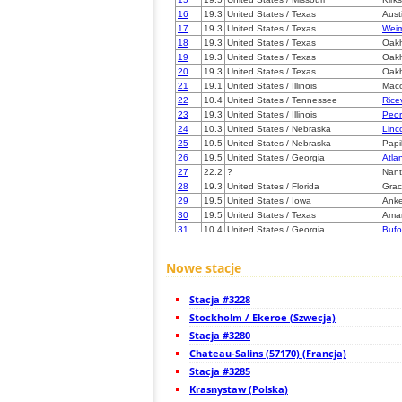
16
19.3
United States / Texas
Aust
17
19.3
United States / Texas
Wei
18
19.3
United States / Texas
Oakh
19
19.3
United States / Texas
Oakh
20
19.3
United States / Texas
Oakh
21
19.1
United States / Illinois
Mac
22
10.4
United States / Tennessee
Ricev
23
19.3
United States / Illinois
Peor
24
10.3
United States / Nebraska
Linc
25
19.5
United States / Nebraska
Papil
26
19.5
United States / Georgia
Atla
27
22.2
?
Nant
28
19.3
United States / Florida
Grac
29
19.5
United States / Iowa
Ank
30
19.5
United States / Texas
Amar
31
10.4
United States / Georgia
Bufo
32
10.3
United States / Kentucky
Fran
33
10.3
United States / Kentucky
Fran
Nowe stacje
34
19.5
United States / Kentucky
Fran
35
19.3
United States / Kentucky
Fran
Stacja #3228
36
10.4
United States / Iowa
Wate
37
Stockholm / Ekeroe (Szwecja)
22.2
United States / Kentucky
Unio
38
10.4
United States / Iowa
Ind
Stacja #3280
39
19.5
United States / Nebraska
Boo
Chateau-Salins (57170) (Francja)
40
19.5
United States / Indiana
Valp
Stacja #3285
41
19.1
United States / North Carolina
Ashe
42
Krasnystaw (Polska)
19.5
United States / Tennessee
King
43
19.3
United States / Wisconsin
Wate