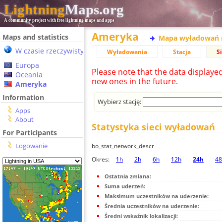
Lightning
Maps.org
A community project with free lightning maps and apps
Ameryka
Maps and statistics
Mapa wyładowań 
W czasie rzeczywistym
Wyładowania
Stacja
S
Europa
Please note that the data displaye
Oceania
new ones in the future.
Ameryka
Information
Wybierz stację:
Apps
About
Statystyka sieci wyładowań
For Participants
Logowanie
bo_stat_network_descr
Okres:
1h
2h
6h
12h
24h
48
Ostatnia zmiana:
Suma uderzeń:
Maksimum uczestników na uderzenie:
Średnia uczestników na uderzenie:
Średni wskaźnik lokalizacji: