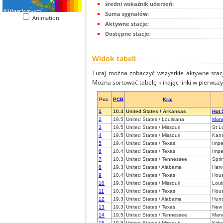
średni wskaźnik uderzeń:
Suma sygnałów:
Animation
Aktywne stacje:
Dostępne stacje:
Widok tabeli
Tutaj można zobaczyć wszystkie aktywne stac
Można sortować tabelę klikając linki w pierwsz
Poz.
PCB
Kraj
1
10.4
United States / Arkansas
Hot 
2
19.5
United States / Louisiana
Mon
3
19.5
United States / Missouri
St L
4
19.5
United States / Missouri
Kans
5
19.4
United States / Texas
Impe
6
10.4
United States / Texas
Impe
7
10.3
United States / Tennessee
Sprin
8
19.3
United States / Alabama
Harv
9
10.4
United States / Texas
Hou
10
19.3
United States / Missouri
Loui
11
10.3
United States / Texas
Hous
12
19.3
United States / Alabama
Hunt
13
19.3
United States / Texas
New
14
19.5
United States / Tennessee
Manc
15
19.5
United States / Missouri
Kirks