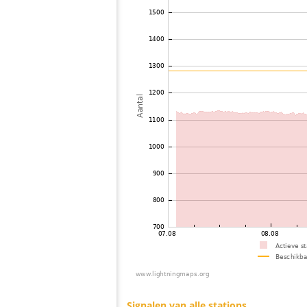
73
19.5
Italy
74
10.4
Frankrijk
75
10.4
Frankrijk
76
19.3
Frankrijk
77
10.3
Italy
78
19.3
Italy
79
22.2
Frankrijk
80
22.2
Italy
81
10.4
Frankrijk
82
19.5
Italy
83
19.5
Italy
84
19.5
Italy
85
19.5
Italy
86
19.4
Italy
87
10.3
Italy
88
19.1
Italy
89
10.4
Frankrijk
90
10.3
Griekenland
91
19.5
Frankrijk
92
10.3
Italy
93
19.5
Frankrijk
94
19.5
Italy
95
19.5
Montenegro
96
6.8
Italy
97
10.3
Italy
98
10.4
Italy
99
10.4
Frankrijk
100
19.5
Italy
Signalen van alle stations