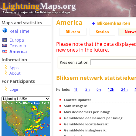
Lightning
Maps.org
A community project with free lightning maps and apps
America
Maps and statistics
Bliksemkaarten
Real Time
Bliksem
Station
Netwe
Europa
Please note that the data displaye
Oceania
new ones in the future.
America
Information
Kies een station:
Apps
About
Bliksem netwerk statistieke
For Participants
Login
Periode:
1h
2h
6h
12h
24h
Laatste update:
Som inslagen:
Max deelnemers per inslag:
Gemiddelde deelnemers per inslag:
Gemiddelde locatiebereik:
Gemiddelde inslagbereik: