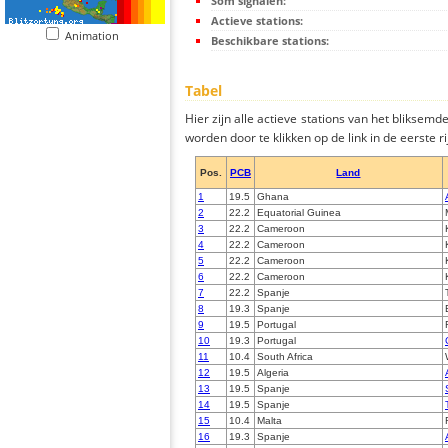
Som signalen:
Actieve stations:
Animation
Beschikbare stations:
Tabel
Hier zijn alle actieve stations van het bliksem
worden door te klikken op de link in de eerste rij
Pos.
PCB
Land
1
19.5
Ghana
2
22.2
Equatorial Guinea
3
22.2
Cameroon
4
22.2
Cameroon
5
22.2
Cameroon
6
22.2
Cameroon
7
22.2
Spanje
8
19.3
Spanje
9
19.5
Portugal
10
19.3
Portugal
11
10.4
South Africa
12
19.5
Algeria
13
19.5
Spanje
14
19.5
Spanje
15
10.4
Malta
16
19.3
Spanje