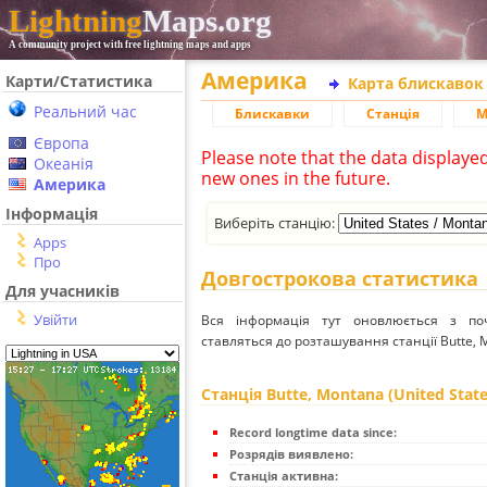
Lightning
Maps.org
A community project with free lightning maps and apps
Америка
Карти/Статистика
Карта блискавок
Реальний час
Блискавки
Станція
М
Європа
Please note that the data displaye
Океанія
new ones in the future.
Америка
Інформація
Виберіть станцію:
Apps
Про
Довгострокова статистика
Для учасників
Увійти
Вся інформація тут оновлюється з п
ставляться до розташування станції Butte, M
Станція Butte, Montana (United Stat
Record longtime data since:
Розрядів виявлено:
Станція активна: