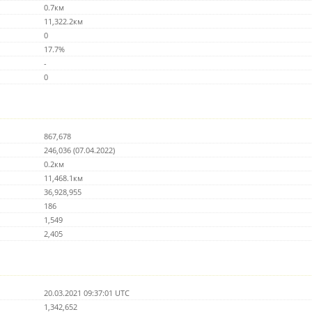
0.7км
11,322.2км
0
17.7%
-
0
867,678
246,036 (07.04.2022)
0.2км
11,468.1км
36,928,955
186
1,549
2,405
20.03.2021 09:37:01 UTC
1,342,652