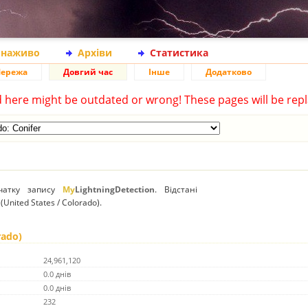
 наживо
Архіви
Статистика
ережа
Довгий час
Інше
Додатково
d here might be outdated or wrong! These pages will be repl
очатку запису
My
LightningDetection
. Відстані
United States / Colorado).
rado)
24,961,120
0.0 днів
0.0 днів
232