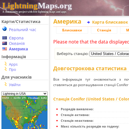
Lightning
Maps.org
A community project with free lightning maps and apps
Америка
Карти/Статистика
Карта блискавок
Реальний час
Блискавки
Станція
М
Європа
Please note that the data displaye
Океанія
Америка
Виберіть станцію:
Інформація
Apps
Довгострокова статистика
Про
Для учасників
Вся інформація тут оновлюється з п
Увійти
ставляться до розташування станції Conifer (
Станція Conifer (United States / Colo
Розрядів виявлено:
Станція активна:
Станція неактивна:
Макс кількість розрядів на годину: