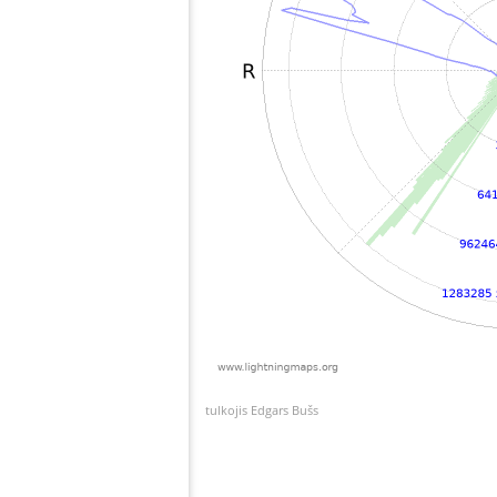
tulkojis Edgars Bušs