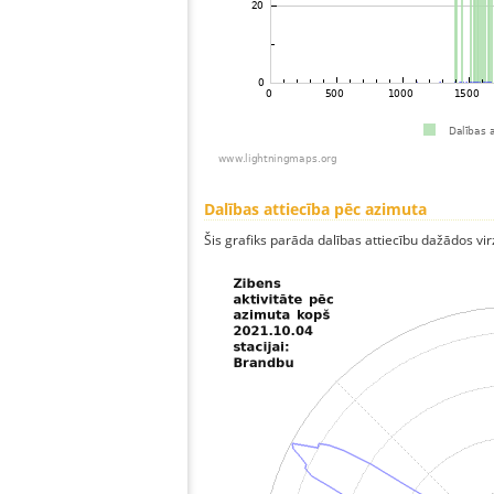
Dalības attiecība pēc azimuta
Šis grafiks parāda dalības attiecību dažādos vi