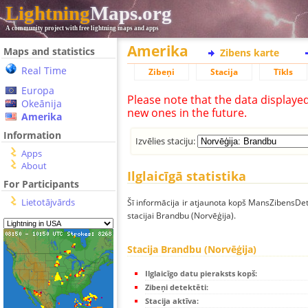
Lightning
Maps.org
A community project with free lightning maps and apps
Amerika
Maps and statistics
Zibens karte
Real Time
Zibeņi
Stacija
Tīkls
Europa
Please note that the data displaye
Okeānija
new ones in the future.
Amerika
Information
Izvēlies staciju:
Apps
About
Ilglaicīgā statistika
For Participants
Lietotājvārds
Šī informācija ir atjaunota kopš MansZibensDet
stacijai Brandbu (Norvēģija).
Stacija Brandbu (Norvēģija)
Ilglaicīgo datu pieraksts kopš:
Zibeņi detektēti:
Stacija aktīva: