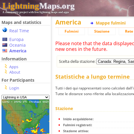
Lightning
Maps.org
A community project with free lightning maps and apps
America
Maps and statistics
Mappe fulmini
Real Time
Fulmini
Stazione
Rete 
Europa
Please note that the data displaye
Oceania
new ones in the future.
America
Information
Scelta della stazione:
Apps
About
Statistiche a lungo termine
For Participants
Login
Tutti i dati qui rappresentati sono calcolati dall'
Tutte le distanze sono riferite alla localizzazione
Stazione
Inizio acquisizione:
Fulmini registrati:
Stazione attiva: