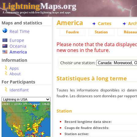
Lightning
Maps.org
A community project with free lightning maps and apps
America
Maps and statistics
Cartes
Arc
Real Time
Foudre
Station
Réseau
Europe
Please note that the data displaye
Oceania
new ones in the future.
America
Information
Choisir une station:
Apps
About
Statistiques à long terme
For Participants
Identifiant
Toutes les informations disponibles ici dat
foudre. Les distances sont données par rapport 
Station
Record longtime data since:
Coups de foudre détectés:
Station active: