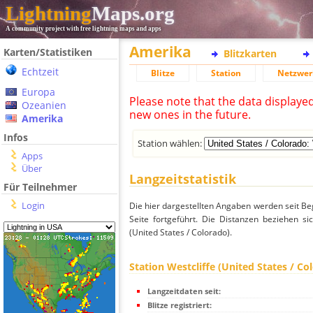
Lightning
Maps.org
A community project with free lightning maps and apps
Amerika
Karten/Statistiken
Blitzkarten
Echtzeit
Blitze
Station
Netzwer
Europa
Please note that the data displaye
Ozeanien
new ones in the future.
Amerika
Infos
Station wählen:
Apps
Über
Langzeitstatistik
Für Teilnehmer
Login
Die hier dargestellten Angaben werden seit Be
Seite fortgeführt. Die Distanzen beziehen s
(United States / Colorado).
Station Westcliffe (United States / Co
Langzeitdaten seit:
Blitze registriert: