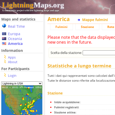
Lightning
Maps.org
A community project with free lightning maps and apps
America
Maps and statistics
Mappe fulmini
Real Time
Fulmini
Stazione
Rete 
Europa
Please note that the data displaye
Oceania
new ones in the future.
America
Information
Scelta della stazione:
Apps
About
Statistiche a lungo termine
For Participants
Login
Tutti i dati qui rappresentati sono calcolati dall'
Tutte le distanze sono riferite alla localizzazione
Stazione
Inizio acquisizione:
Fulmini registrati:
Stazione attiva: