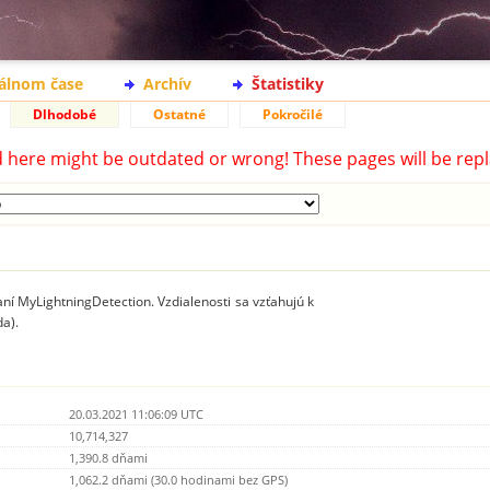
eálnom čase
Archív
Štatistiky
Dlhodobé
Ostatné
Pokročilé
d here might be outdated or wrong! These pages will be repl
ní MyLightningDetection. Vzdialenosti sa vzťahujú k
a).
20.03.2021 11:06:09 UTC
10,714,327
1,390.8 dňami
1,062.2 dňami (30.0 hodinami bez GPS)