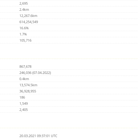
2,695
2.4km
12,267.6km
614,254,549
16.6%
1.7%
105,716
867,678
246,036 (07.04.2022)
0.4km
13,574.5km
36,928,955
186
1,549
2,405
20.03.2021 09:37:01 UTC