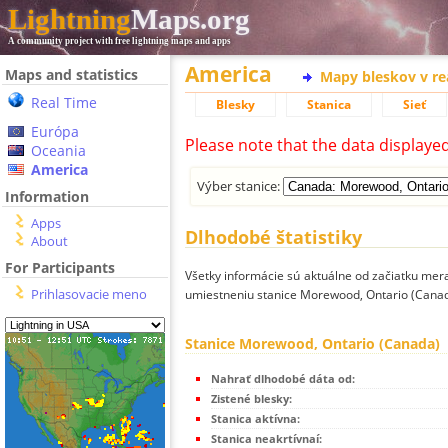
Lightning
Maps.org
A community project with free lightning maps and apps
America
Maps and statistics
Mapy bleskov v r
Real Time
Blesky
Stanica
Sieť
Európa
Please note that the data displaye
Oceania
America
Výber stanice:
Information
Apps
Dlhodobé štatistiky
About
For Participants
Všetky informácie sú aktuálne od začiatku mera
Prihlasovacie meno
umiestneniu stanice Morewood, Ontario (Canad
Stanice Morewood, Ontario (Canada)
Nahrať dlhodobé dáta od:
Zistené blesky:
Stanica aktívna:
Stanica neakrtívnaí: