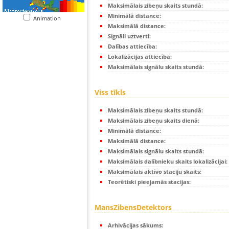
Maksimālais zibeņu skaits stundā:
Minimālā distance:
Animation
Maksimālā distance:
Signāli uztverti:
Dalības attiecība:
Lokalizācijas attiecība:
Maksimālais signālu skaits stundā:
Viss tīkls
Maksimālais zibeņu skaits stundā:
Maksimālais zibeņu skaits dienā:
Minimālā distance:
Maksimālā distance:
Maksimālais signālu skaits stundā:
Maksimālais dalībnieku skaits lokalizācijai:
Maksimālais aktīvo staciju skaits:
Teorētiski pieejamās stacijas:
MansZibensDetektors
Arhivācijas sākums: