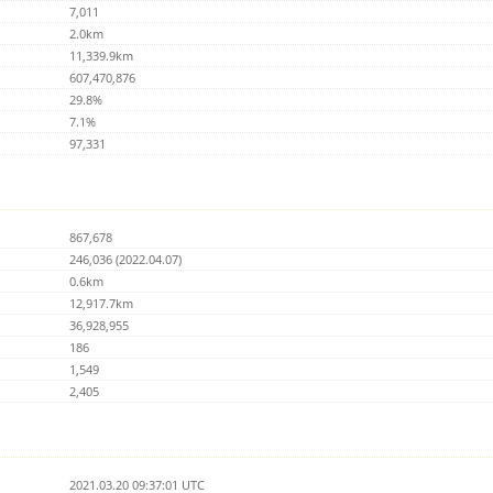
7,011
2.0km
11,339.9km
607,470,876
29.8%
7.1%
97,331
867,678
246,036 (2022.04.07)
0.6km
12,917.7km
36,928,955
186
1,549
2,405
2021.03.20 09:37:01 UTC