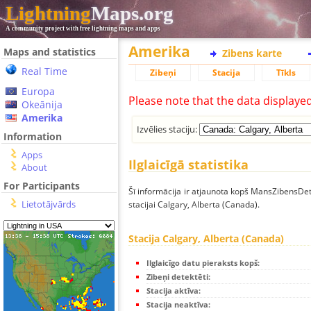
Lightning
Maps.org
A community project with free lightning maps and apps
Amerika
Maps and statistics
Zibens karte
Real Time
Zibeņi
Stacija
Tīkls
Europa
Please note that the data displaye
Okeānija
Amerika
Izvēlies staciju:
Information
Apps
Ilglaicīgā statistika
About
For Participants
Šī informācija ir atjaunota kopš MansZibensDet
Lietotājvārds
stacijai Calgary, Alberta (Canada).
Stacija Calgary, Alberta (Canada)
Ilglaicīgo datu pieraksts kopš:
Zibeņi detektēti:
Stacija aktīva:
Stacija neaktīva: