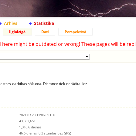
Arhīvs
Statistika
Ilglaicīgā
Dati
Perspektīvā
d here might be outdated or wrong! These pages will be repl
ektors darbības sākuma. Distance tiek norādīta līdz
2021.03.20 11:06:09 UTC
43,062,651
1,310.6 dienas
46.6 dienas (0.3 stundas bez GPS)