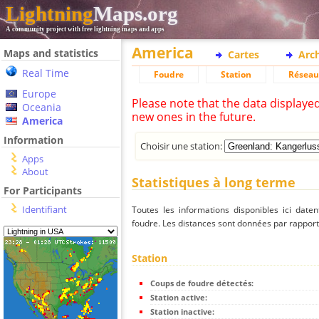
Lightning
Maps.org
A community project with free lightning maps and apps
America
Maps and statistics
Cartes
Arc
Real Time
Foudre
Station
Réseau
Europe
Please note that the data displaye
Oceania
new ones in the future.
America
Information
Choisir une station:
Apps
About
Statistiques à long terme
For Participants
Identifiant
Toutes les informations disponibles ici dat
foudre. Les distances sont données par rapport 
Station
Coups de foudre détectés:
Station active:
Station inactive: