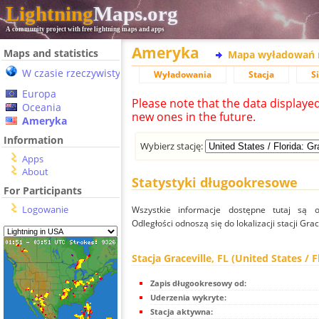
Lightning
Maps.org
A community project with free lightning maps and apps
Ameryka
Maps and statistics
Mapa wyładowań 
W czasie rzeczywistym
Wyładowania
Stacja
S
Europa
Please note that the data displaye
Oceania
new ones in the future.
Ameryka
Information
Wybierz stację:
Apps
About
Statystyki długookresowe
For Participants
Logowanie
Wszystkie informacje dostępne tutaj są od
Odległości odnoszą się do lokalizacji stacji Grace
Stacja Graceville, FL (United States / F
Zapis długookresowy od:
Uderzenia wykryte:
Stacja aktywna: