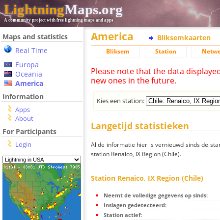
Lightning
Maps.org
A community project with free lightning maps and apps
America
Maps and statistics
Bliksemkaarten
Real Time
Bliksem
Station
Netwe
Europa
Please note that the data displaye
Oceania
new ones in the future.
America
Information
Kies een station:
Apps
About
Langetijd statistieken
For Participants
Login
Al de informatie hier is vernieuwd sinds de sta
station Renaico, IX Region (Chile).
Station Renaico, IX Region (Chile)
Neemt de volledige gegevens op sinds:
Inslagen gedetecteerd:
Station actief: