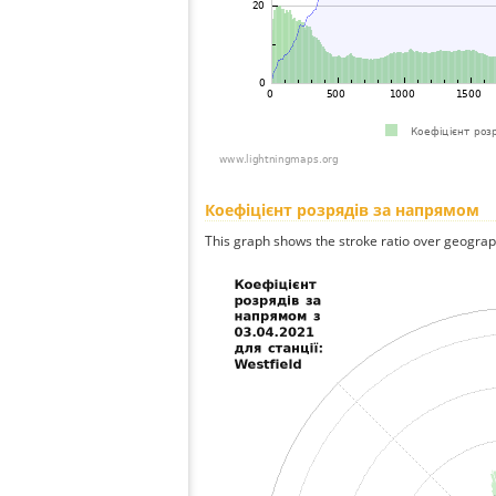
Коефіцієнт розрядів за напрямом
This graph shows the stroke ratio over geographi