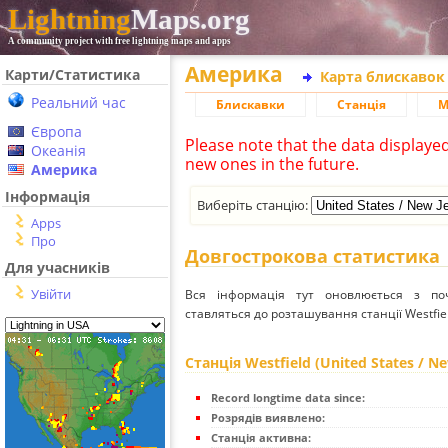
Lightning
Maps.org
A community project with free lightning maps and apps
Америка
Карти/Статистика
Карта блискавок
Реальний час
Блискавки
Станція
М
Європа
Please note that the data displaye
Океанія
new ones in the future.
Америка
Інформація
Виберіть станцію:
Apps
Про
Довгострокова статистика
Для учасників
Увійти
Вся інформація тут оновлюється з п
ставляться до розташування станції Westfield
Станція Westfield (United States / Ne
Record longtime data since:
Розрядів виявлено:
Станція активна: