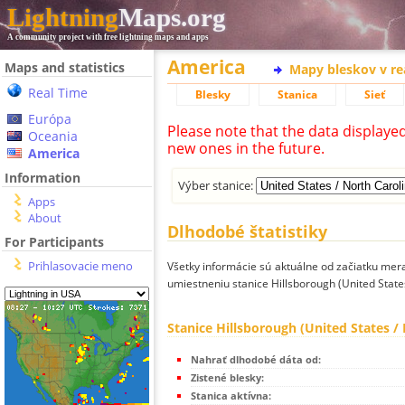
Lightning
Maps.org
A community project with free lightning maps and apps
America
Maps and statistics
Mapy bleskov v r
Real Time
Blesky
Stanica
Sieť
Európa
Please note that the data displaye
Oceania
new ones in the future.
America
Information
Výber stanice:
Apps
About
Dlhodobé štatistiky
For Participants
Prihlasovacie meno
Všetky informácie sú aktuálne od začiatku mera
umiestneniu stanice Hillsborough (United States
Stanice Hillsborough (United States /
Nahrať dlhodobé dáta od:
Zistené blesky:
Stanica aktívna: