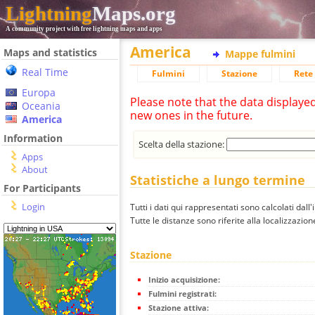
Lightning
Maps.org
A community project with free lightning maps and apps
America
Maps and statistics
Mappe fulmini
Real Time
Fulmini
Stazione
Rete 
Europa
Please note that the data displaye
Oceania
new ones in the future.
America
Information
Scelta della stazione:
Apps
About
Statistiche a lungo termine
For Participants
Login
Tutti i dati qui rappresentati sono calcolati dall'
Tutte le distanze sono riferite alla localizzazione
Stazione
Inizio acquisizione:
Fulmini registrati:
Stazione attiva: