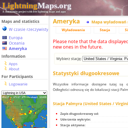
Lightning
Maps.org
A community project with free lightning maps and apps
Ameryka
Maps and statistics
Mapa wyładowań 
W czasie rzeczywistym
Wyładowania
Stacja
S
Europa
Please note that the data displaye
Oceania
new ones in the future.
Ameryka
Information
Wybierz stację:
Apps
About
Statystyki długookresowe
For Participants
Logowanie
Wszystkie informacje dostępne tutaj są od
Odległości odnoszą się do lokalizacji stacji Palm
Stacja Palmyra (United States / Virgini
Zapis długookresowy od:
Uderzenia wykryte:
Stacja aktywna: