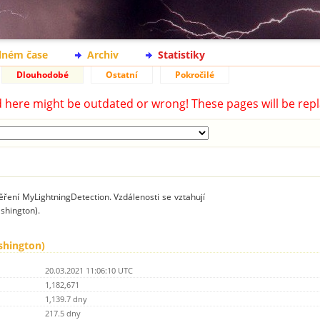
lném čase
Archiv
Statistiky
Dlouhodobé
Ostatní
Pokročilé
d here might be outdated or wrong! These pages will be repl
ření MyLightningDetection. Vzdálenosti se vztahují
ashington).
ashington)
20.03.2021 11:06:10 UTC
1,182,671
1,139.7 dny
217.5 dny