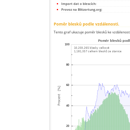
Import dat o blescích:
Provoz na Blitzortung.org:
Poměr blesků podle vzdálenosti.
Tento graf ukazuje poměr blesků ke vzdálenosti