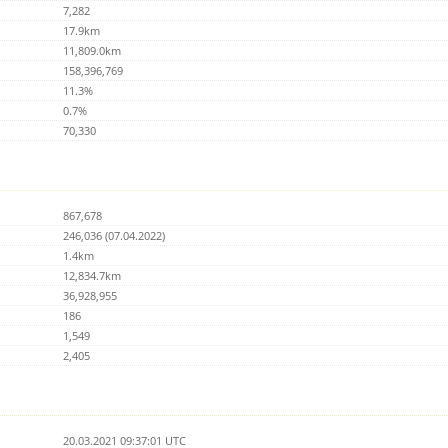
7,282
17.9km
11,809.0km
158,396,769
11.3%
0.7%
70,330
867,678
246,036 (07.04.2022)
1.4km
12,834.7km
36,928,955
186
1,549
2,405
20.03.2021 09:37:01 UTC