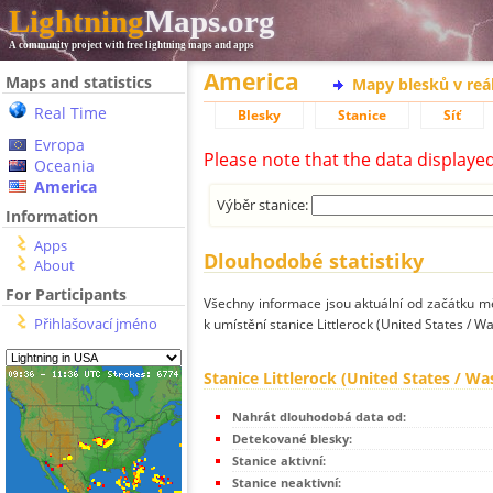
Lightning
Maps.org
A community project with free lightning maps and apps
America
Maps and statistics
Mapy blesků v reá
Real Time
Blesky
Stanice
Síť
Evropa
Please note that the data displaye
Oceania
America
Výběr stanice:
Information
Apps
Dlouhodobé statistiky
About
For Participants
Všechny informace jsou aktuální od začátku mě
Přihlašovací jméno
k umístění stanice Littlerock (United States / W
Stanice Littlerock (United States / W
Nahrát dlouhodobá data od:
Detekované blesky:
Stanice aktivní:
Stanice neaktivní: