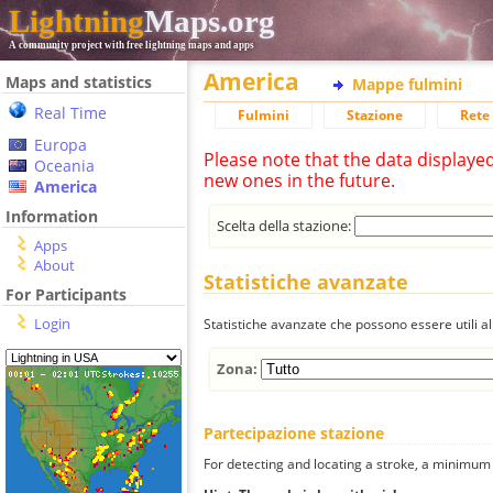
Lightning
Maps.org
A community project with free lightning maps and apps
America
Maps and statistics
Mappe fulmini
Real Time
Fulmini
Stazione
Rete 
Europa
Please note that the data displaye
Oceania
new ones in the future.
America
Information
Scelta della stazione:
Apps
About
Statistiche avanzate
For Participants
Login
Statistiche avanzate che possono essere utili all
Zona:
Partecipazione stazione
For detecting and locating a stroke, a minimum o