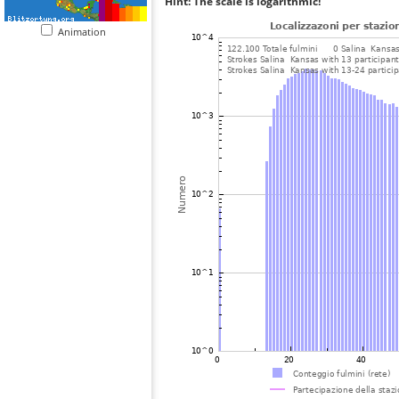
Hint: The scale is logarithmic!
Animation