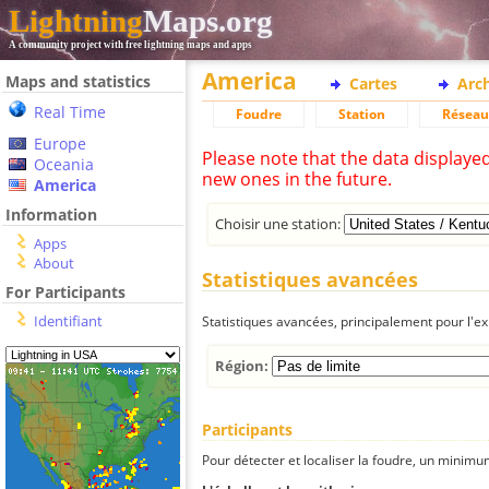
Lightning
Maps.org
A community project with free lightning maps and apps
America
Maps and statistics
Cartes
Arc
Real Time
Foudre
Station
Réseau
Europe
Please note that the data displaye
Oceania
new ones in the future.
America
Information
Choisir une station:
Apps
About
Statistiques avancées
For Participants
Identifiant
Statistiques avancées, principalement pour l'exp
Région:
Participants
Pour détecter et localiser la foudre, un minimum