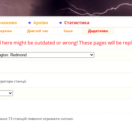
 наживо
Архіви
Статистика
ережа
Довгий час
Інше
Додатково
d here might be outdated or wrong! These pages will be repl
ратора станції.
ально 13 станцій повинні отримати сигнал.