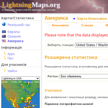
Lightning
Maps.org
A community project with free lightning maps and apps
Америка
Карти/Статистика
Карта блискавок
Реальний час
Блискавки
Станція
М
Європа
Please note that the data displaye
Океанія
Америка
Виберіть станцію:
Інформація
Apps
Розширена статистика
Про
Для учасників
Розширена статистика, в основному для опе
Увійти
Регіон:
Учасники
Для виявлення і локалізації розряду, мінім
Підказка: логарифмічна шкала!