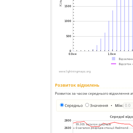
Розвиток відхилень
Розвиток за часом середнього відхилення а
Середньо
Значення
•
Мін: